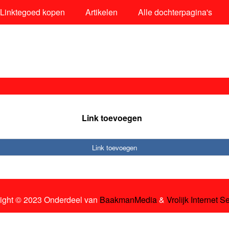
Linktegoed kopen
Artikelen
Alle dochterpagina's
Link toevoegen
Link toevoegen
ight © 2023 Onderdeel van
BaakmanMedia
&
Vrolijk Internet S