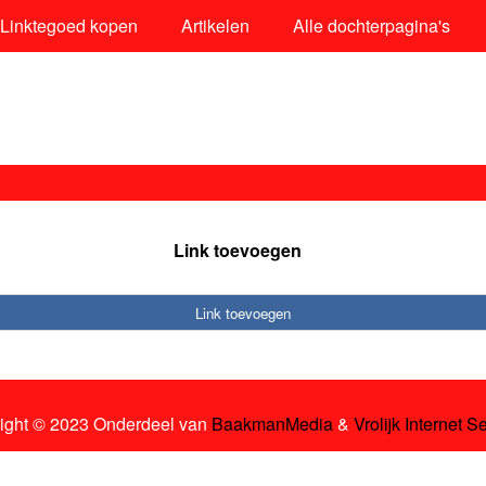
Linktegoed kopen
Artikelen
Alle dochterpagina's
Link toevoegen
Link toevoegen
ight © 2023 Onderdeel van
BaakmanMedia
&
Vrolijk Internet S